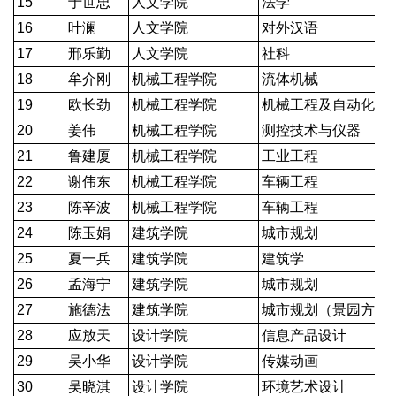
15
于世忠
人文学院
法学
16
叶澜
人文学院
对外汉语
17
邢乐勤
人文学院
社科
18
牟介刚
机械工程学院
流体机械
19
欧长劲
机械工程学院
机械工程及自动化
20
姜伟
机械工程学院
测控技术与仪器
21
鲁建厦
机械工程学院
工业工程
22
谢伟东
机械工程学院
车辆工程
23
陈辛波
机械工程学院
车辆工程
24
陈玉娟
建筑学院
城市规划
25
夏一兵
建筑学院
建筑学
26
孟海宁
建筑学院
城市规划
27
施德法
建筑学院
城市规划（景园方向
28
应放天
设计学院
信息产品设计
29
吴小华
设计学院
传媒动画
30
吴晓淇
设计学院
环境艺术设计