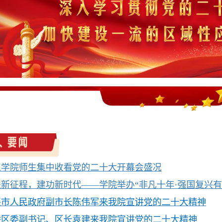
江学院师生集中收看党的二十大开幕会盛况
进新征程，建功新时代——学院举办“非凡十年·强国复兴有
绍兴市人民政府副市长陈伟军来我院宣讲党的二十大精神
柯桥区委副书记、区长袁建来我院宣讲党的二十大精神