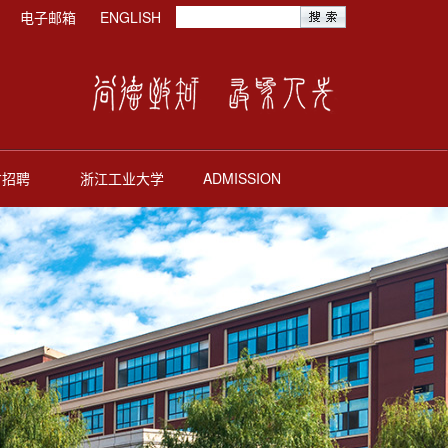
电子邮箱
ENGLISH
才招聘
浙江工业大学
ADMISSION