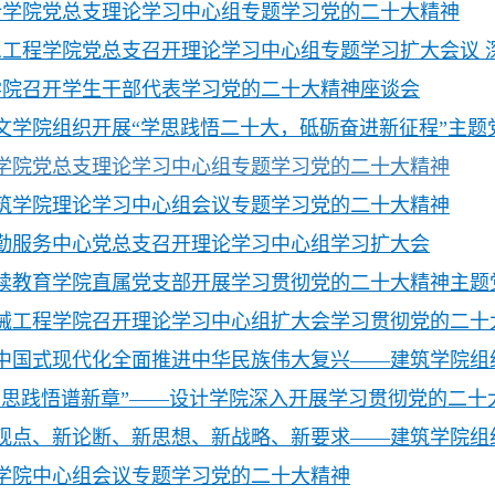
计学院党总支理论学习中心组专题学习党的二十大精神
息工程学院党总支召开理论学习中心组专题学习扩大会议 
学院召开学生干部代表学习党的二十大精神座谈会
.人文学院组织开展“学思践悟二十大，砥砺奋进新征程”主题
学院党总支理论学习中心组专题学习党的二十大精神
筑学院理论学习中心组会议专题学习党的二十大精神
勤服务中心党总支召开理论学习中心组学习扩大会
.继续教育学院直属党支部开展学习贯彻党的二十大精神主题
械工程学院召开理论学习中心组扩大会学习贯彻党的二十
中国式现代化全面推进中华民族伟大复兴——建筑学院组
学思践悟谱新章”——设计学院深入开展学习贯彻党的二十
观点、新论断、新思想、新战略、新要求——建筑学院组
学院中心组会议专题学习党的二十大精神