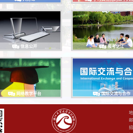
信息公开
报考之江
网络教学平台
国际交流与合作
地
邮
招