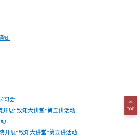
通知
学习会
TOP
院开展“致知大讲堂”第五讲活动
活动
学院开展“致知大讲堂”第五讲活动