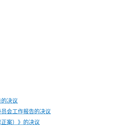
告的决议
委员会工作报告的决议
修正案）》的决议