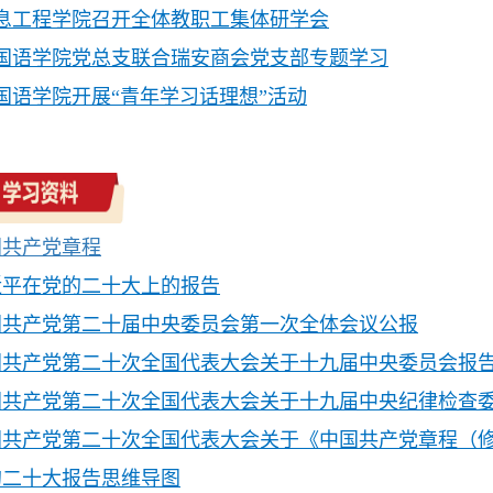
息工程学院召开全体教职工集体研学会
国语学院党总支联合瑞安商会党支部专题学习
国语学院开展“青年学习话理想”活动
国共产党章程
近平在党的二十大上的报告
国共产党第二十届中央委员会第一次全体会议公报
国共产党第二十次全国代表大会关于十九届中央委员会报
国共产党第二十次全国代表大会关于十九届中央纪律检查
国共产党第二十次全国代表大会关于《中国共产党章程（
的二十大报告思维导图