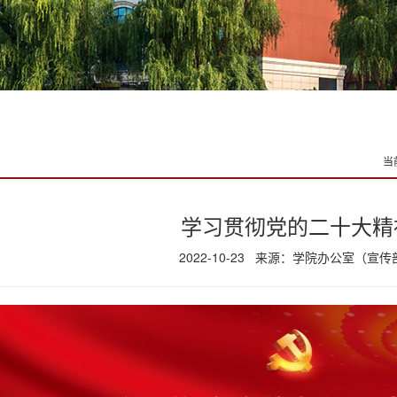
当
学习贯彻党的二十大精
2022-10-23 来源：学院办公室（宣