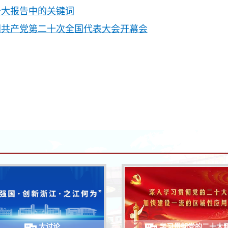
十大报告中的关键词
国共产党第二十次全国代表大会开幕会
大讨论
学习贯彻党的二十大