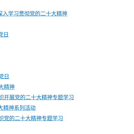
深入学习贯彻党的二十大精神
党日
党日
大精神
织开展党的二十大精神专题学习
大精神系列活动
织党的二十大精神专题学习