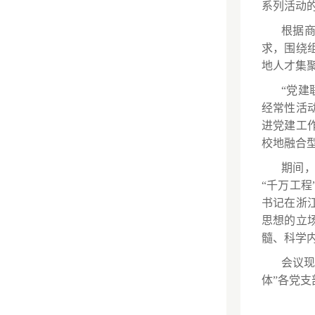
系列活动
根据商
求，围绕
地人才集
“党建
经常性活
进党建工
校地融合
期间，
“千万工
书记在浙
思想的立
髓、科学
会议现
体”各党