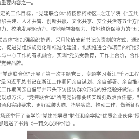
的重要内容之一。
定的工作目标，“党建联合体”将按照柯桥区--之江学院《“五
组织共建、人才共管、创新共赢、文化共享、安全共治等五个方
聚力、校地发展驱动力、校地精神凝聚力、校地维稳保障力的“五
联合体”将加强组织协调，采用轮值支部书记负责制的方式，通
动，促进党组织规范化和标准化建设，扎实推进合作项目的衔接
作与中心工作的有机融合，实现“党员受教育，工作上台阶，合作
型党建品牌。
“党建联合体”开展了第一次主题党日，专题学习浙江“千万工程
程”是习近平总书记在浙江工作期间亲自谋划、亲自部署、亲自推
江工作期间亲自倡导并带头下访接访群众形成的好经验好做法，
场观点方法。“党建联合体”所有党员都要切实增强政治责任感，
内涵和实践要求，更好武装头脑、指导实践、推动工作，做新征
场还举行了商学院“党建指导员”聘任和商学院“优质企业伙伴”
支部赠送了书籍《一颗文心济时代》。