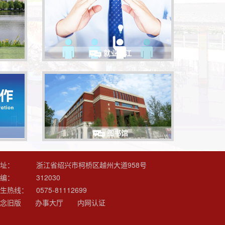
就业之江
图书馆
址：
浙江省绍兴市柯桥区越州大道958号
编：
312030
生热线：
0575-81112699
念旧版
办事大厅
内网认证