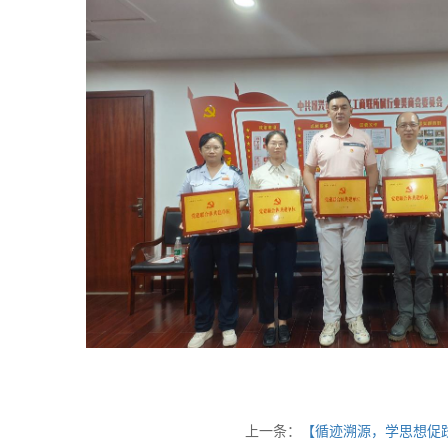
上一条：
【循迹溯源，学思想促