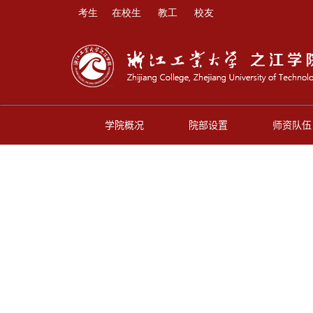
考生
在校生
教工
校友
学院概况
院部设置
师资队伍