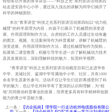
钳创客坊开展的青享讲堂——“科技之光”系列宣讲活动第四
站走进安昌中心小学，通过深入浅出的讲解为同学们揭开了
科学的神秘面纱。
本次“青享讲堂”科技之光系列宣讲活动第四站以“动力机
械臂”的科学原理为内容，向孩子们展示了机械臂的演变进
展、作用原理和制作方法。台虎钳的工作人员通过生动有趣
的图文、视频、生活案例等作为科普素材，讲解了机械臂的
演变进展、作用原理和制作方法，通过机械臂制作为契机，
拓展第二课堂教育，积极引导学生进一步了解机械动力技术
及其发展前沿，深刻理解科技的魅力，拓宽科学视野。
“青享讲堂”科技之光系列宣讲活动截至目前已走进华舍
中学、龙城社区、鉴湖中学等属地中小学、社区，共有1000
余名学生及家长参与。活动不仅让学生们近距离感受到了科
学的魅力，也让学生对科学有了更深的认识和理解，为“校
地”共同推动科普事业的发展，培养更多具有科学精神和创新
能力的青少年贡献力量。
上一条：
【访企拓岗】理学院一行走访杭州电缆股份有限公
司
下一条：
【访企拓岗】职“语”共未来—芝兰计划进行时