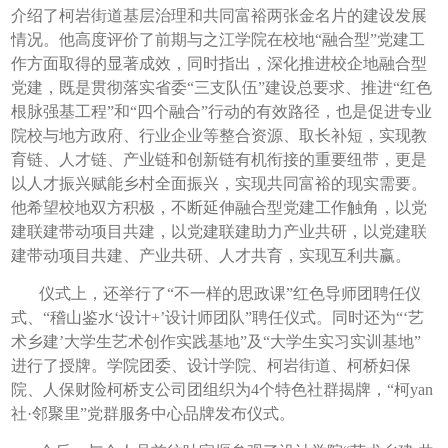
介绍了柯岩街道基层治理和共同富裕两张金名片的建设发展
情况。他高度评价了前期与之江学院在校地“融合型”党建工
作方面取得的显著成效，同时指出，深化推进校企地融合型
党建，既是贯彻落实省委“三支队伍”建设总要求、推进“红色
根脉强基工程”和“四个融合”行动的有效路径，也是促进专业
院校与地方政府、行业企业等整合资源、取长补短，实现教
育链、人才链、产业链和创新链有机衔接的重要纽带，更是
以人才振兴赋能乡村全面振兴，实现共同富裕的现实需要。
他希望校地双方积极，不断延伸融合型党建工作触角，以党
建联建带动项目共建，以党建联建助力产业共研，以党建联
建带动项目共建、产业共研、人才共育，实现互利共赢。
仪式上，还举行了“不一样的思政课”红色导师团聘任仪
式、“稽山鉴水‘设计+’设计师团队”聘任仪式。同时还为“‘艺
术乡建’大学生艺术创作实践基地”及“大学生实习实训基地”
进行了授牌。学院团委、设计学院、柯岩街道、柯桥妇保
院、人保财险柯桥支公司团组织为4个特色社群揭牌，“柯yan
社·邻聚里”党群服务中心品牌发布仪式。