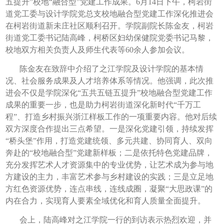
五提升”校地“融合型”党建工作成果。6月14日下午，柯岩街
道党工委与设计学院党总支校地融合型党建工作深化推进会
在柯岩街道新未庄社区顺利召开。学院副院长陈金友，柯岩
街道党工委书记陆高峰，柯桥区妇幼保健院党委书记马黎，
校地双方相关负责人及师生代表等60余人参加会议。
陈金友在致辞中介绍了之江学院及设计学院的基本情
况、社会服务成果及人才培养体系等情况。他强调，此次推
进会不仅是学院深化“五共五链五提升”校地融合型党建工作
成果的重要一步，也是助力柯岩街道深化新时代“千万工
程”、打造乡村振兴浙江样板工作的一项重要内容。他对后续
双方深度合作提出三点希望。一是深化党建引领，持续发挥
“桥头堡”作用，打造党建统领、多元共建、协同育人、双向
奔赴的“校地融合型”党建新样板；二是依托特色党建品牌，
充分发挥艺术人才资源集中的专业优势，让艺术成为参与地
方建设的主力，丰富艺术参与乡村建设的实践；三是立足地
方红色资源优势，连点串线，连线成圈，凝聚“大思政课”的
内在合力，实现育人要素全域优化和育人质量全面提升。
会上，陆高峰对之江学院一行的到访表示热烈欢迎，并