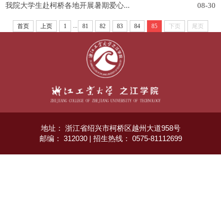
我院大学生赴柯桥各地开展暑期爱心...
08-30
...
首页
上页
1
81
82
83
84
85
下页
尾页
地址： 浙江省绍兴市柯桥区越州大道958号
邮编： 312030 | 招生热线： 0575-81112699