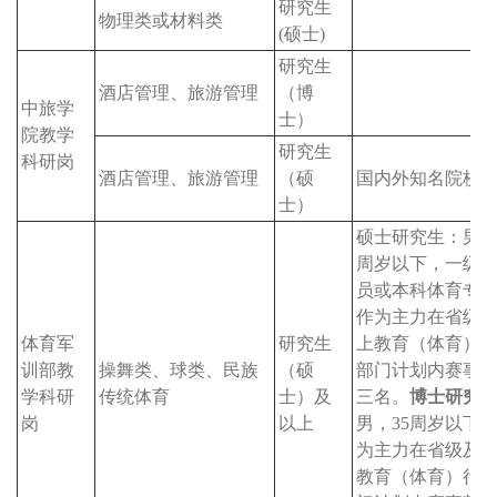
研究生
物理类或材料类
(硕士)
研究生
酒店管理、旅游管理
（博
中旅学
士）
院教学
研究生
科研岗
酒店管理、旅游管理
（硕
国内外知名院校
士）
硕士研究生：男，
周岁以下，一级
员或本科体育专
作为主力在省级
体育军
研究生
上教育（体育）
训部教
操舞类、球类、民族
（硕
部门计划内赛事
学科研
传统体育
士）及
三名。
博士研究
岗
以上
男，35周岁以下
为主力在省级及
教育（体育）行