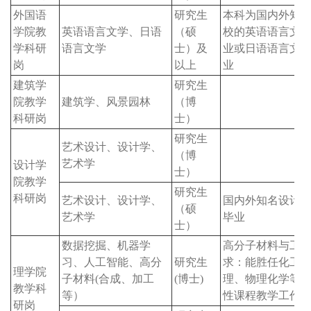
外国语
研究生
本科为国内外知
学院教
英语语言文学、日语
（硕
校的英语语言文
学科研
语言文学
士）及
业或日语语言文
岗
以上
业
建筑学
研究生
院教学
建筑学、风景园林
（博
科研岗
士）
研究生
艺术设计、设计学、
（博
艺术学
设计学
士）
院教学
研究生
科研岗
艺术设计、设计学、
国内外知名设计
（硕
艺术学
毕业
士）
数据挖掘、机器学
高分子材料与工
习、人工智能、高分
研究生
求：能胜任化工
理学院
子材料(合成、加工
(博士)
理、物理化学等
教学科
等）
性课程教学工作
研岗