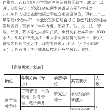
作举办。
2013
年
9
月起学院新生在绍兴校园就学。
2015
年
12
月，获批首批十所浙江省应用型建设试点示范学校之一，
2018
年列入浙江省新增硕士学位立项建设单位。现有
11
个二
级学院
1
个教学部，专业设置紧密结合浙江省经济建设和社会
发展需要，现有
36
个本科专业，涉及工、理、文、法、管
理、经济、艺术等七大学科门类。全日制在校本科学生
8300
余人。学院在依托浙江工业大学师资优势的基础上，着力引
进海内外高层次人才，现有专任教师
410
人（不含外聘教
师），具有博士学位或高级技术职务的教师近
40%
。
【岗位需求计划表】
学科方向（
专
学历
/
学
人
岗位
其它要求
业）
位
数
工商管理、市场
研究生
/
有较强的科
营销、财务管
博士
研能力
商学院
理、电子商务
教学科
2
有较强的数