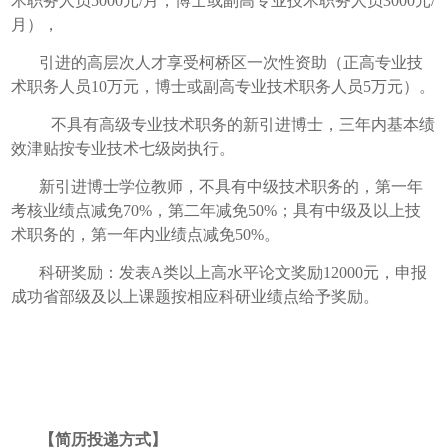
术职务人员
5000
元
/
月，博士或副高专业技术职务人员
3000
元
/
月），
引进的高层次人才享受柯桥区一次性资助（正高专业技
术职务人员
10
万元，博士或副高专业技术职务人员
5
万元）。
不具有高级专业技术职务的新引进博士，三年内基本绩
效津贴按专业技术七级岗执行。
新引进博士学位教师，不具有中级技术职务的，第一年
考核业绩点减免
70%
，第二年减免
50%
；具有中级及以上技
术职务的，第一年内业绩点减免
50%
。
科研奖励：发表
A
类以上高水平论文奖励
12000
元，申报
成功省部级及以上课题按相应科研业绩点给予奖励。
【简历投递方式】