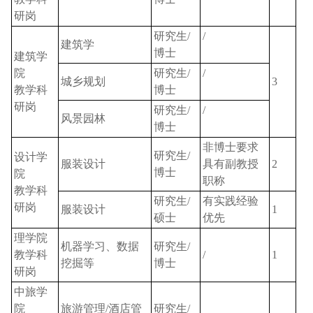
研岗
研究生
/
/
建筑学
博士
建筑学
院
研究生
/
/
城乡规划
3
教学科
博士
研岗
研究生
/
/
风景园林
博士
非博士要求
研究生
/
设计学
服装设计
具有副教授
2
博士
院
职称
教学科
研究生
/
有实践经验
研岗
服装设计
1
硕士
优先
理学院
机器学习、数据
研究生
/
教学科
/
1
挖掘等
博士
研岗
中旅学
院
旅游管理
/
酒店管
研究生
/