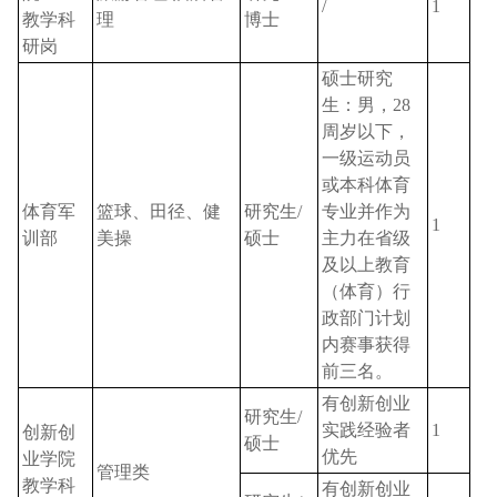
/
1
教学科
理
博士
研岗
硕士研究
生：男，
28
周岁以下，
一级运动员
或本科体育
体育军
篮球、田径、健
研究生
/
专业并作为
1
训部
美操
硕士
主力在省级
及以上教育
（体育）行
政部门计划
内赛事获得
前三名。
有创新创业
研究生
/
实践经验者
1
创新创
硕士
优先
业学院
管理类
教学科
有创新创业