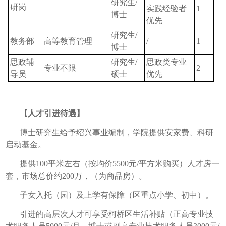
研究生
/
研岗
实践经验者
1
博士
优先
研究生
/
教务部
高等教育管理
/
1
博士
思政辅
研究生
/
思政类专业
专业不限
2
导员
硕士
优先
【人才引进待遇】
博士研究生给予绍兴事业编制，学院提供安家费、科研
启动基金。
提供
100
平米左右（按均价
5500
元
/
平方米购买）人才房一
套，市场总价约
200
万，（为商品房）。
子女入托（园）及上学有保障（区重点小学、初中）。
引进的高层次人才可享受柯桥区生活补贴（正高专业技