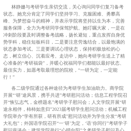
林静姗与考研学生亲切交流，关心询问同学们复习备考
状态。她充分肯定了同学们坚持学习、克服困难、勇攀高
峰、为梦想奋斗的精神，并表示学院将坚持以生为本，完善
服务保障，全力为考研同学保驾护航。她叮嘱大家，一是在
冲刺阶段要及时调整备考战略，扬长避短，重点发挥自身优
势学科，稳住短板科目，二是要注意劳逸结合，以最饱满的
状态参加考试。三是要调试心理状态，保持积极放松的心
态，树立信心、沉着应考。走访中，她向考研学生送上了精
心准备的“考研福袋”，并暖心祝福同学们都能以最好状态、
最佳实力，如愿考取最理想的院校，“一研为定，一定能
行！”
各二级学院通过各种途径为考研学生加油助力。商学院
开展“‘研’途风景，携手共进”考研慰问活动；信息工程学院召
开“恢弘志气，金榜题名”考研学子慰问会；人文学院开展“研
途永相伴，柿柿如意归”2023届考研学生慰问活动；机械工程
学院举办“学有所获，研有所成”慰问活动并为学生分发“考研
大礼包”；外国语学院召开“一‘研’为定，‘语’你同行”考研学子
慰问座谈会；建筑学院举行“心晴向阳”之考研学子慰问及心