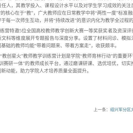
责任人，其教学投入、课程设计水平以及对学生学习成效的关注
”的核心在于“教”，广大教师应在日常教学中将“两性一度”标准
穿于每一次师生互动，并将“持续改进”的意识内化为教学全过程
练营特邀5位全国高校教师教学创新大赛一等奖获奖者及资深评
新文科等维度展开专题报告与深度分享。设置了材料问诊、模拟
同基础的教师均能“带着问题来、带着方案走”，收获颇丰。
“教创星火”教师教学训练营计划是学院“教师育林行动”的重要
“训赛研一体”的教师成长平台，通过磨课研课、选优培优，切实
创新动能，助力学院人才培养质量全面提升。
上一条：
绍兴军分区