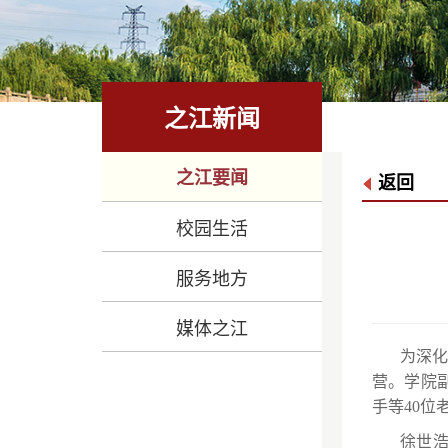
之江新闻
之江要闻
返回
校园生活
服务地方
媒体之江
为深化
营。学院
手等40位
徐世