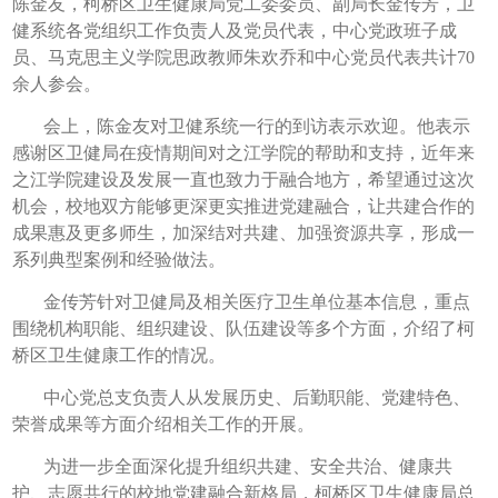
陈金友，柯桥区卫生健康局党工委委员、副局长金传芳，卫
健系统各党组织工作负责人及党员代表，中心党政班子成
员、马克思主义学院思政教师朱欢乔和中心党员代表共计70
余人参会。
会上，陈金友对卫健系统一行的到访表示欢迎。他表示
感谢区卫健局在疫情期间对之江学院的帮助和支持，近年来
之江学院建设及发展一直也致力于融合地方，希望通过这次
机会，校地双方能够更深更实推进党建融合，让共建合作的
成果惠及更多师生，加深结对共建、加强资源共享，形成一
系列典型案例和经验做法。
金传芳针对卫健局及相关医疗卫生单位基本信息，重点
围绕机构职能、组织建设、队伍建设等多个方面，介绍了柯
桥区卫生健康工作的情况。
中心党总支负责人从发展历史、后勤职能、党建特色、
荣誉成果等方面介绍相关工作的开展。
为进一步全面深化提升组织共建、安全共治、健康共
护、志愿共行的校地党建融合新格局，柯桥区卫生健康局总