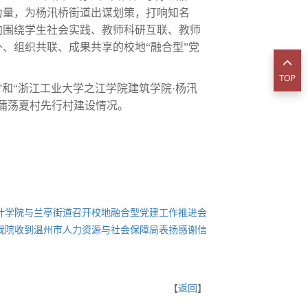
力量，为杨汛桥街道出谋划策，打响知名
向围绕学生社会实践、教师科研互联、教师
、组织共联、成果共享的校地“融合型”党
TOP
”和“浙江工业大学之江学院建筑学院·杨汛
蒲荡夏村先行村建设情况。
计学院与兰亭街道召开校地融合型党建工作推进会
我院收到温州市人力资源与社会保障局表扬感谢信
【
返回
】