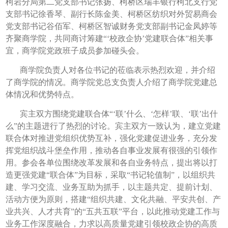
柯岩分局第二党支部书记张扬、柯桥区瑞丰银行柯北支行党
支部书记徐香琴、副行长陈金美、柯桥区纺织对外贸易商会
党支部书记谷佰军、柯桥区智诚财务党支部副书记金凤婷等
齐聚商学院，共同商讨筹建“‘校政企协’党建联合体”相关事
宜，商学院党政班子成员参加碰头会。
商学院负责人对各位书记的莅临表示热烈欢迎，并介绍
了商学院的情况。商学院党总支负责人介绍了商学院党建总
体情况和优势特点。
宾主双方围绕党建联合体“‘联’什么、‘怎样’联、‘联’出什
么”的主题进行了热烈的讨论。宾主双方一致认为，建立党建
联合体对推进党组织优势互补，强化党建促进业务，充分发
挥党组织战斗堡垒作用，推动各自事业发展有很强的引领作
用。参会各单位围绕改革发展和各自业务特点，提出将以打
造更强党建“联合体”为目标，采取“书记轮值制”，以组织共
建、学习交流、业务互助为抓手，以主题共定、提前计划、
活动方便为原则，搭建“组织共建、文化共融、平安共创、产
业共兴、人才共育”的“五共五联”平台，以此推动党建工作与
业务工作深度融合，力求以高质量党建引领校政企协的高质