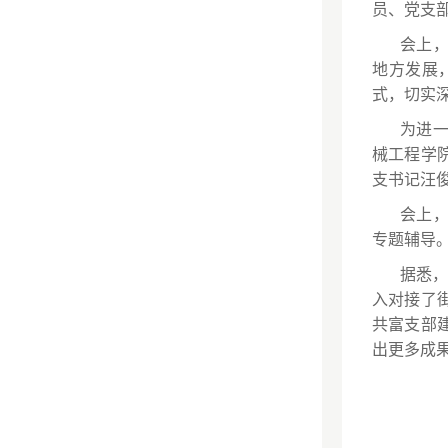
员、党支
会上
地方发展
式，切实
为进
械工程学
支书记汪俊
会上
专题辅导
据悉，
入对接了
共富支部
出更多成