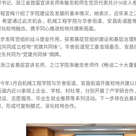
部书记、浙江省首届宣讲名师朱敏忠和师生党员代表共计50余人
，程宣梅介绍了学院建设及发展的基本情况，她表示，近年来之
，希望通过此次机会，机械工程学院与华舍街道、安昌街道能
深化校地融合，携手同心推进校地共建新局面。
一步发挥党组织战斗堡垒作用，探索基层党组织建设和基层治理
院共同成立校地“党建共同体”。华舍街道党工委金瑶委员、安昌
东共同为“党建共同体”揭牌。
，浙江省基层宣讲名师、之江学院朱敏忠老师作《畅谈二十大重
。
今年3月自机械工程学院与华舍街道、安昌街道开展校地共建以
街道内近10家规上企业、学校、村社等，分别开展了产学研合作
建设、志愿服务、毕业生就业推荐等系列活动。下一步将在此基
果，形成可复制模式，深化校地合作。