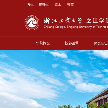
考生
在校生
教工
校友
学院概况
院部设置
师资队伍