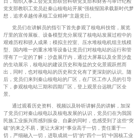
日，组织人事工会党支部联合科研党支部和财务与审计纪检
党支部教职工党员赴秦山核电站开展“强核报国承载新时代梦
想，追求卓越传承核工业精神”主题党日。
党员们在讲解员的指引下首先参观了核电科技馆，展览
厅里的宣传展板、设备模型充分展现了核电站发展过程中的
艰难历程和骄人成果；模拟主控室、压水堆核电机组主线模
型、国内唯一的重水堆等设备让党员们对核电站的运行和管
理有了一定的了解；沙盘展厅内，通过大屏幕以及全景沙盘
的生动展示，核电站的建设历史和海盐的文化景观跃然而
出，同时，也对核电站的历史和文化有了更深刻的认识。随
后，党员们来到秦山核电站的厂区，在厂区工作人员的引导
下，参观核电站三期和四期厂区，登上观景台远眺厂区全
景。
通过观看历史资料、视频以及聆听讲解员的讲解，加深
了党员们对秦山核电以及核电发展的认识，党员们在为我国
民族工业振兴而感到振奋、自豪的同时，也感受到了这些“突
破”的来之不易，更让大家对“事业高于一切，责任重于一
切，严细融入一切，进取成就一切”的“四个一切”中国核工业