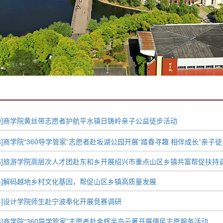
04-29]商学院黄丝带志愿者护航平水镇日铸岭亲子公益徒步活动
04-28]商学院“360导学管家”志愿者赴坂湖公园开展“踏春寻趣 相伴成长”亲
04-25]旅游学院高层次人才团赴东和乡开展绍兴市重点山区乡镇共富帮促扶持
04-24]解码越地乡村文化基因，帮促山区乡镇高质量发展
04-24]设计学院师生赴宁波奉化开展竞赛调研
04-23]商学院“360导学管家”志愿者赴金辉半岛云著开展便民志愿服务活动