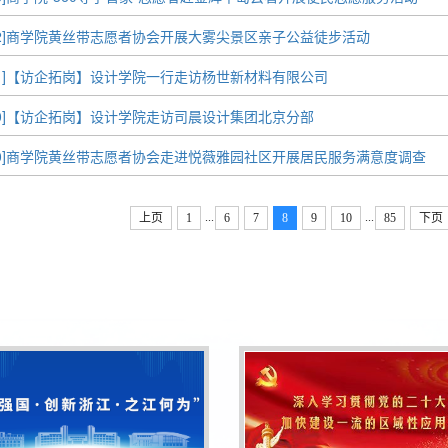
04-22]商学院黄丝带志愿者协会开展大雾尖景区亲子公益徒步活动
04-21]【访企拓岗】设计学院一行走访杨世新材料有限公司
04-20]【访企拓岗】设计学院走访司晨设计集团北京分部
04-20]商学院黄丝带志愿者协会走进悦薇雅园社区开展居民服务满意度调查
...
...
上页
1
6
7
8
9
10
85
下页