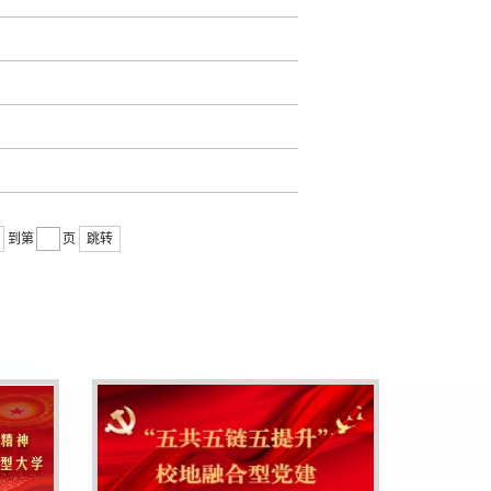
到第
页
跳转